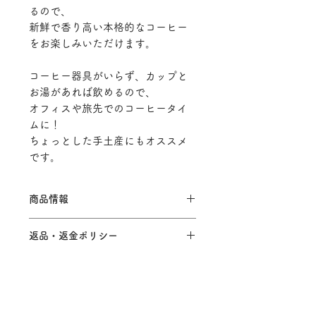
るので、
新鮮で香り高い本格的なコーヒー
をお楽しみいただけます。
コーヒー器具がいらず、カップと
お湯があれば飲めるので、
オフィスや旅先でのコーヒータイ
ムに！
ちょっとした手土産にもオススメ
です。
商品情報
【品名】DRIP BAG 5個set
返品・返金ポリシー
【原材料名】コーヒー
【内容量】10g (1杯分) × 5袋
商品の性質上、お客様のご都合によ
【保存方法】高温多湿を避けて保管
配送について
る 返品・交換はお断りしています。
してください。
ご了承ください。
【配達方法】日本郵便 （ポスト投
【賞味期限】焙煎日より60日
万が一お客様の購入された商品に不
特定商取引法に基づく表記
函）
※焙煎日の指定はできかねます。コー