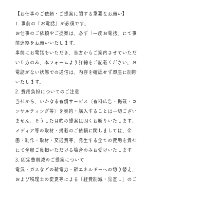
【お仕事のご依頼・ご提案に関する重要なお願い】
1. 事前の「お電話」が必須です。
お仕事のご依頼やご提案は、必ず「一度お電話」にて事
前連絡をお願いいたします。
事前にお電話をいただき、当方からご案内させていただ
いた方のみ、本フォームより詳細をご記載ください。お
電話がない状態での送信は、内容を確認せず即座に削除
いたします。
2. 費用負担についてのご注意
当社から、いかなる有償サービス（有料広告・掲載・コ
ンサルティング等）を契約・購入することは一切ござい
ません。そうした目的の提案は固くお断りいたします。
メディア等の取材・掲載のご依頼に関しましては、企
画・制作・取材・交通費等、発生する全ての費用を貴社
にて全額ご負担いただける場合のみお受けいたします
3. 固定費削減のご提案について
電気・ガスなどの新電力・新エネルギーへの切り替え、
および税理士の変更等による「経費削減・見直し」のご
提案に関しましては、お電話や本フォームからの送信で
はなく、書面（見積書や試算表など）を弊社住所まで
「郵送」にてお送りください。