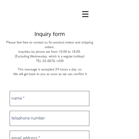
Inquiry form
Please feel free to contact us for product orders and shipping
orders.
Inquiries by phone are from 10:00 to 18:00.
(Excluding Wednesday, which is a regular holiday)
TEL
03-6676-1439
This message is accepted 24 hours a day, so
​
We will get back to you as soon as we can confirm it.