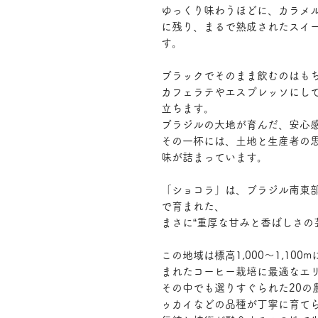
ゆっくり味わうほどに、カラメ
に残り、まるで熟成されたスイ
す。
ブラックでそのまま飲むのはも
カフェラテやエスプレッソにし
立ちます。
ブラジルの大地が育んだ、安心
その一杯には、土地と生産者の
味が詰まっています。
「ショコラ」は、ブラジル南東
で育まれた、
まさに“重厚な甘みと香ばしさの
この地域は標高1,000～1,100
まれたコーヒー栽培に最適なエ
その中でも選りすぐられた20の
ゥカイなどの品種が丁寧に育て