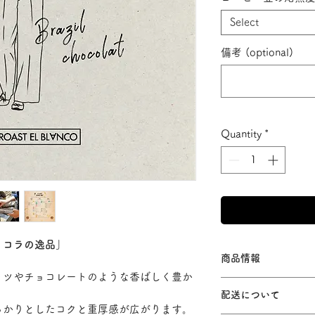
Select
備考 (optional)
Quantity
*
ョコラの逸品」
商品情報
ッツやチョコレートのような香ばしく豊か
【品名】ブラジルシ
配送について
【原材料名】コーヒ
っかりとしたコクと重厚感が広がります。
【原産国】ブラジル