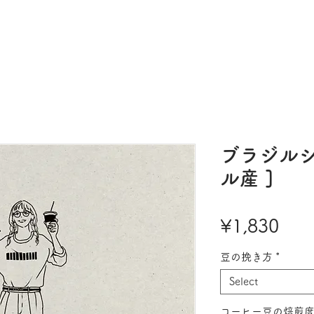
ME
ABOUT
MENU
BLOG
CONTACT
ONLINE SHOP
ブラジルシ
ル産 ]
Pric
¥1,830
豆の挽き方
*
Select
コーヒー豆の焙煎