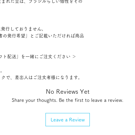
生まれた豆は、ブラジルらしい個性をその
＜返品についての特
注文商品が違う、不
様都合による交換及
めご了承くださいま
書は発行しておりません。
＜役務または商品の
の発行希望」とご記載いただければ商品
商品情報欄の配送に
期限に発送致します
※受注制作やオーダ
フト配送」を一緒にご注文ください ＞
た発送目安日から前
す。
ックで、差出人はご注文者様になります。
No Reviews Yet
Share your thoughts. Be the first to leave a review.
Leave a Review