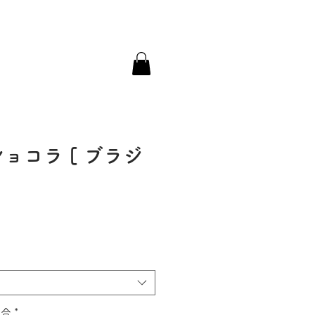
特典プログラム
ョコラ [ ブラジ
e
度合
*