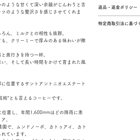
【配達方法】日本郵
ルのような甘くて深い余韻がじんわりと舌
【内容量】220gの
返品・返金ポリシー
・コーヒー4袋まで 
ーツのような贅沢さを感じさせてくれま
め、仕上がりはおよそ
ない場合は対面受け
商品の性質上、お客
【保存方法】高温多
・ コーヒー5袋以上 
特定商取引法に基づ
りしています。ご了
ビンなどに保管して
・店頭受け取りもで
万が一お客様の購入
冷凍保存がおすすめ
ちろん、ミルクとの相性も抜群。
＜事業者名＞
は、 商品到着後、
【賞味期限】焙煎日よ
ても、クリーミーで厚みのある味わいが際
ストレダ合同会社
【送料】2袋まで：全
７日間以内に当店に
※焙煎日は袋の裏面
COFFEE ROAST EL
4袋まで：全国一
よって交換させてい
※当店の焙煎機では
＜代表者名＞
感と奥行きを持つ一杯。
※購入金額の合
小川 恵介
無料
思い、そして長い時間をかけて育まれた風
＜所在地＞
（北海道・沖縄を除
東京都品川区旗の台
※他の商品を一緒に
＜電話番号＞
が変わることがあり
部に位置するサントアントニオエステート
0366761439
【配達日数】２～３
＜販売価格について
芸術”とも言えるコーヒーです。
各商品ページに記載さ
＜送料について＞
mに位置し、年間1,600mmほどの降雨に恵
各商品ページに記載さ
リア。
＜代金（対価）の支
農園で、ムンドノーボ、カトゥアイ、カト
クレジットカード
＜代金（対価）の支
られています。
クレジットカード商